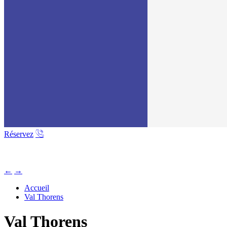
Réservez
←
→
Accueil
Val Thorens
Val Thorens