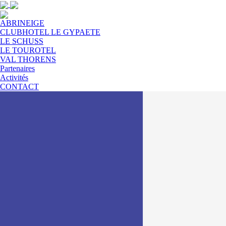
ABRINEIGE
CLUBHOTEL LE GYPAETE
LE SCHUSS
LE TOUROTEL
VAL THORENS
Partenaires
Activités
CONTACT